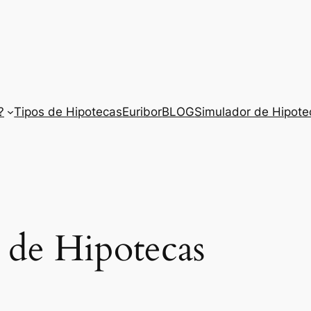
?
Tipos de Hipotecas
Euribor
BLOG
Simulador de Hipote
 de Hipotecas